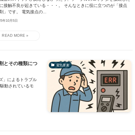
に接触不良が起きている・・・。 そんなときに役に立つのが「接点
剤」です。 電気接点の...
25年10月5日
割とその種類につ
電気要素
ズ」によるトラブル
で駆動されているモ