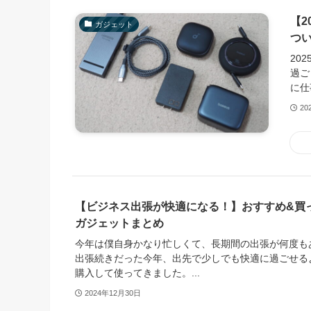
【
ガジェット
つ
20
過ご
に仕
20
【ビジネス出張が快適になる！】おすすめ&買
ガジェットまとめ
今年は僕自身かなり忙しくて、長期間の出張が何度も
出張続きだった今年、出先で少しでも快適に過ごせる
購入して使ってきました。...
2024年12月30日