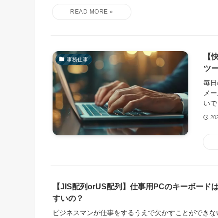
【
事務仕事
ツ
毎日
メー
いで
20
【JIS配列orUS配列】仕事用PCのキーボー
すいの？
ビジネスマンが仕事をするうえで欠かすことができな