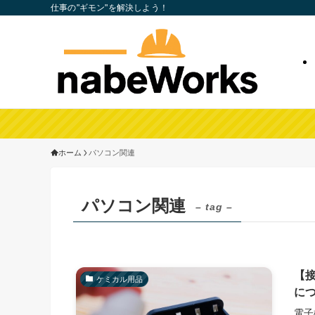
仕事の"ギモン"を解決しよう！
ホーム
パソコン関連
パソコン関連
– tag –
【
ケミカル用品
に
電子