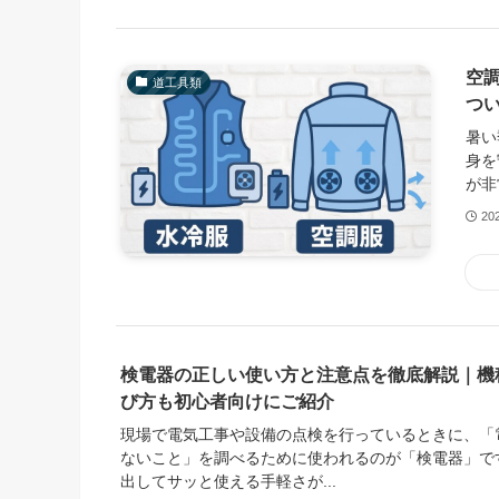
空
道工具類
つ
暑い
身を
が非
20
検電器の正しい使い方と注意点を徹底解説｜機
び方も初心者向けにご紹介
現場で電気工事や設備の点検を行っているときに、「
ないこと」を調べるために使われるのが「検電器」で
出してサッと使える手軽さが...