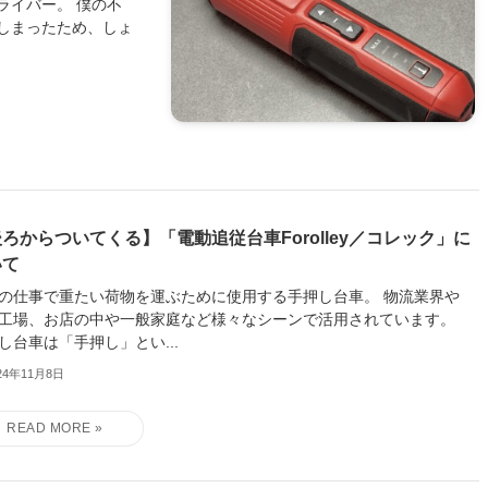
ライバー。 僕の不
しまったため、しょ
ろからついてくる】「電動追従台車Forolley／コレック」に
いて
の仕事で重たい荷物を運ぶために使用する手押し台車。 物流業界や
工場、お店の中や一般家庭など様々なシーンで活用されています。
し台車は「手押し」とい...
24年11月8日