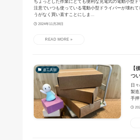
ちょっとした作業にとても便利な充電式の電動小型ド
注意でいつも使っている電動小型ドライバーが壊れて
うがなく買い直すことにしま...
2024年11月28日
【後
道工具類
つ
日々
製造
手押
20