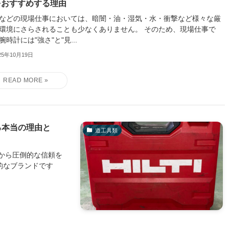
をおすすめする理由
などの現場仕事においては、暗闇・油・湿気・水・衝撃など様々な厳
環境にさらされることも少なくありません。 そのため、現場仕事で
腕時計には"強さ"と"見...
25年10月19日
る本当の理由と
道工具類
から圧倒的な信頼を
象的なブランドです