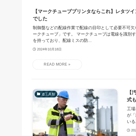
【マークチューブプリンタならこれ】レタツイ
でした
制御盤などの配線作業で配線の目印として必要不可欠
ークチューブ」です。 マークチューブは電線を識別
を持っており、配線ミスの防...
2024年10月18日
【
道工具類
式
工場
が「
いる
20