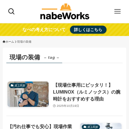
なべの考え方について
詳しくはこちら
ホーム
現場の装備
現場の装備
– tag –
【現場仕事用にピッタリ！】
道工具類
LUMINOX（ルミノックス）の腕
時計をおすすめする理由
2025年10月19日
【汚れ仕事でも安心】現場作業
道工具類