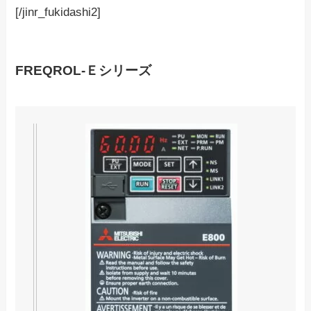
[/jinr_fukidashi2]
FREQROL-Ｅシリーズ