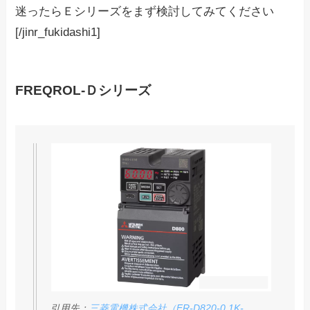
迷ったらＥシリーズをまず検討してみてください
[/jinr_fukidashi1]
FREQROL-Ｄシリーズ
引用先：
三菱電機株式会社（FR-D820-0.1K-