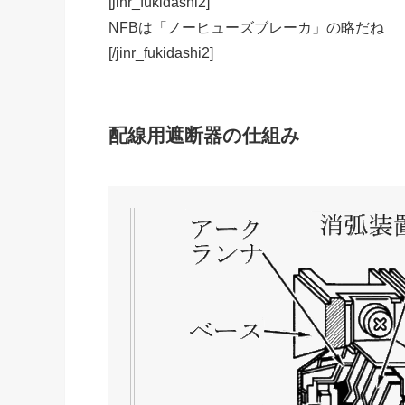
[jinr_fukidashi2]
NFBは「ノーヒューズブレーカ」の略だね
[/jinr_fukidashi2]
配線用遮断器の仕組み