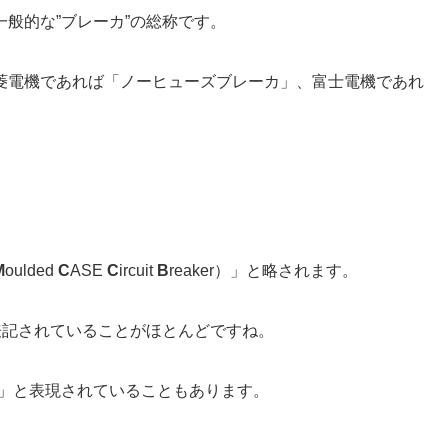
般的な”ブレーカ”の総称です。
菱電機であれば「ノーヒューズブレーカ」、富士電機であれ
M
oulded
C
ASE
C
ircuit
B
reaker）」と略されます。
と表記されていることがほとんどですね。
B」と表現されていることもあります。