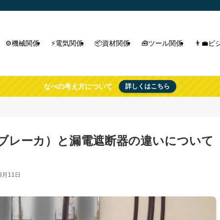
⚙️機械関係
⚡電気関係
📦資材関係
🧰ツール関係
👨‍
なべの考え方について
詳しくはこちら
ブレーカ）と漏電遮断器の違いについて
8月11日