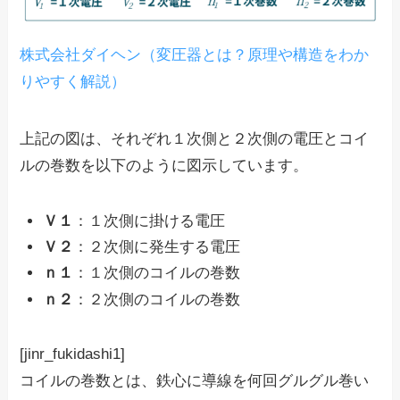
株式会社ダイヘン（変圧器とは？原理や構造をわか
りやすく解説）
上記の図は、それぞれ１次側と２次側の電圧とコイ
ルの巻数を以下のように図示しています。
Ｖ１
：１次側に掛ける電圧
Ｖ２
：２次側に発生する電圧
ｎ１
：１次側のコイルの巻数
ｎ２
：２次側のコイルの巻数
[jinr_fukidashi1]
コイルの巻数とは、鉄心に導線を何回グルグル巻い