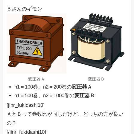
Ｂさんのギモン
変圧器Ａ
変圧器Ｂ
n1＝100巻、n2＝200巻の
変圧器Ａ
n1＝500巻、n2＝1000巻の
変圧器Ｂ
[jinr_fukidashi10]
ＡとＢって巻数比が同じだけど、どっちの方が良い
の？
[/jinr_fukidashi10]